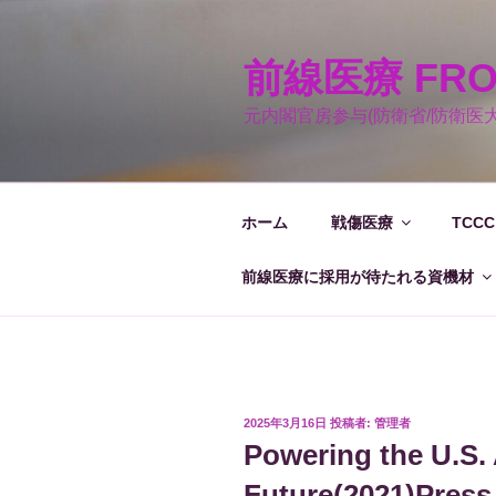
コ
ン
テ
前線医療 FRON
ン
元内閣官房参与(防衛省/防衛医
ツ
へ
ス
キ
ホーム
戦傷医療
TCCC
ッ
プ
前線医療に採用が待たれる資機材
投
2025年3月16日
投稿者:
管理者
稿
Powering the U.S.
日:
Future(2021)Press