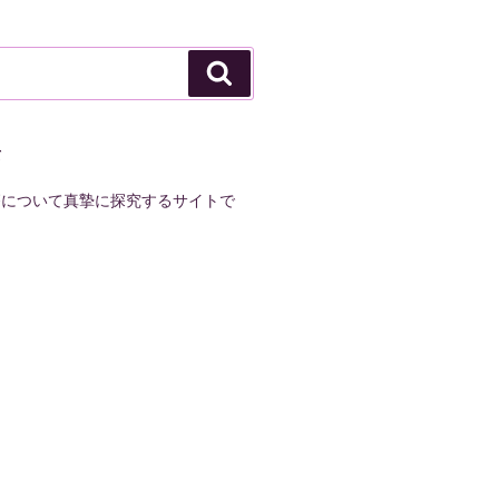
検
索
て
療について真摯に探究するサイトで