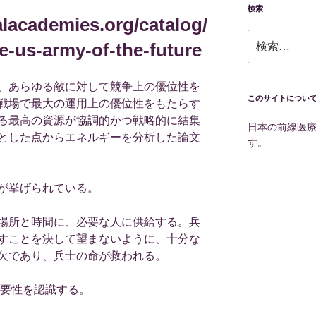
検索
alacademies.org/catalog/
検
e-us-army-of-the-future
索:
、あらゆる敵に対して競争上の優位性を
このサイトについ
戦場で最大の運用上の優位性をもたらす
る最高の資源が協調的かつ戦略的に結集
日本の前線医
とした点からエネルギーを分析した論文
す。
が挙げられている。
場所と時間に、必要な人に供給する。兵
すことを決して望まないように、十分な
欠であり、兵士の命が救われる。
必要性を認識する。