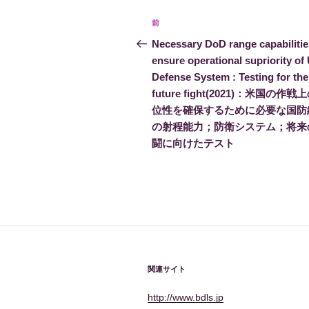
投
前
前
稿
の
Necessary DoD range capabilitie
投
ensure operational supriority of 
ナ
稿
Defense System : Testing for the
ビ
future fight(2021)：米国の作戦
位性を確保するために必要な国防
ゲ
の射程能力；防衛システム；将来
ー
闘に向けたテスト
シ
ョ
ン
関連サイト
http://www.bdls.jp