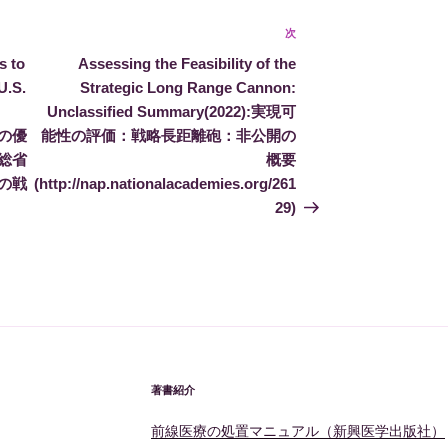
次
次
の
s to
Assessing the Feasibility of the
投
U.S.
Strategic Long Range Cannon:
稿
Unclassified Summary(2022):実現可
上の優
能性の評価：戦略長距離砲：非公開の
総省
概要
の戦
(http://nap.nationalacademies.org/261
29)
著書紹介
前線医療の処置マニュアル（新興医学出版社）