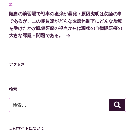
ゲ
次
次
の
ー
陸自の演習場で戦車の砲弾が暴発：原因究明は勿論の事
投
シ
であるが、この隊員達がどんな医療体制下にどんな治療
稿
を受けたかが戦傷医療の視点からは現状の自衛隊医療の
ョ
大きな課題・問題である。
ン
アクセス
検索
検
検
索
索:
このサイトについて