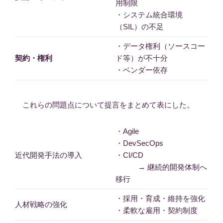
用制限
・システム統合環境
（SIL）の不足
・データ権利（ソースコー
契約・権利
ド等）が不十分
・ベンダー依存
これらの問題点について提言をまとめて表にした。
・Agile
・DevSecOps
近代開発手法の導入
・CI/CD
→ 継続的開発体制へ
移行
・採用・育成・維持を強化
人材戦略の強化
・柔軟な雇用・契約制度