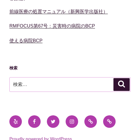
前線医療の処置マニュアル（新興医学出版社）
RMFOCUS第67号：災害時の病院のBCP
使える病院BCP
検索
検
検
索
索:
Yelp
Facebook
Twitter
Instagram
メ
孤
ー
立
ル
し
Proudly powered by WordPress