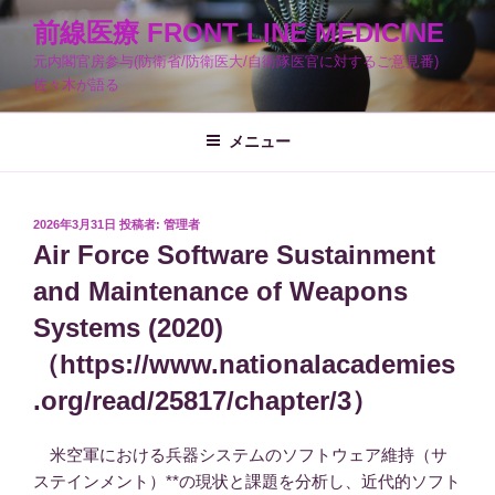
コ
前線医療 FRONT LINE MEDICINE
ン
元内閣官房参与(防衛省/防衛医大/自衛隊医官に対するご意見番)
テ
佐々木が語る
ン
ツ
メニュー
へ
ス
キ
ッ
投
2026年3月31日
投稿者:
管理者
稿
Air Force Software Sustainment
プ
日:
and Maintenance of Weapons
Systems (2020)
（https://www.nationalacademies
.org/read/25817/chapter/3）
米空軍における兵器システムのソフトウェア維持（サ
ステインメント）**の現状と課題を分析し、近代的ソフト