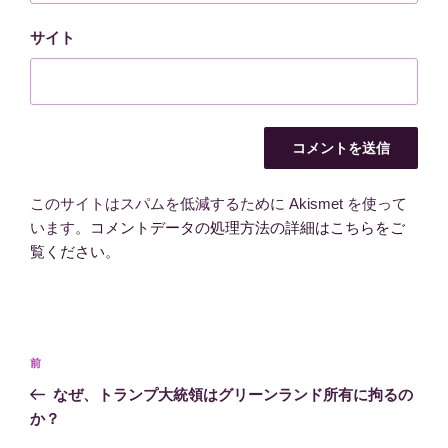
サイト
このサイトはスパムを低減するために Akismet を使って
います。
コメントデータの処理方法の詳細はこちらをご
覧ください
。
投
前
前
稿
の
なぜ、トランプ大統領はグリーンランド所有に拘るの
ナ
投
か？
ビ
稿