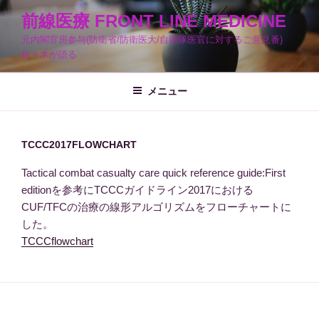
コ
前線医療 FRONT LINE MEDICINE
ン
元内閣官房参与(防衛省/防衛医大/自衛隊医官に対するご意見番)
テ
佐々木が語る
ン
ツ
メニュー
へ
ス
キ
ッ
TCCC2017FLOWCHART
プ
Tactical combat casualty care quick reference guide:First
editionを参考にTCCCガイドライン2017における
CUF/TFCの治療の線形アルゴリズムをフローチャートに
した。
TCCCflowchart